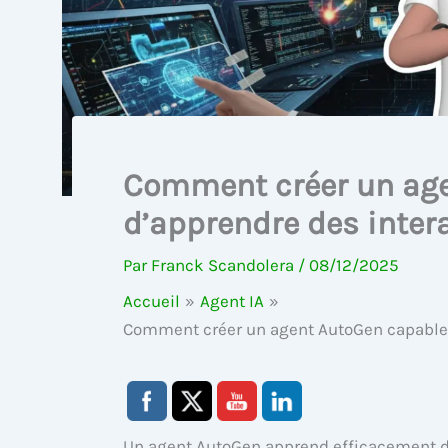
Comment créer un age
d’apprendre des inter
Par
Franck Scandolera
/
08/12/2025
Accueil
Agent IA
Comment créer un agent AutoGen capable 
Un agent AutoGen apprend efficacement de