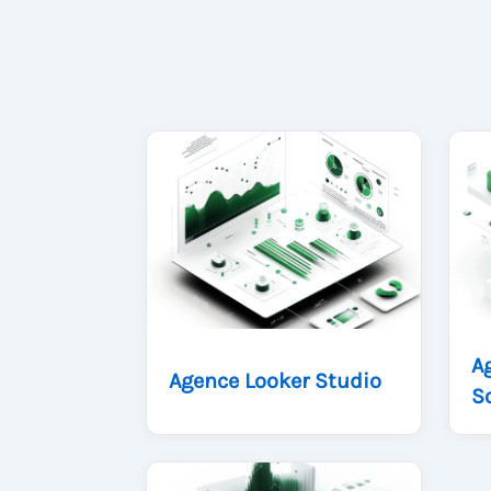
A
Agence Looker Studio
S