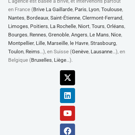
L’agence est basée à Brive, et intervenons partout
en France (
Brive La Gaillarde
,
Paris
,
Lyon
,
Toulouse
,
Nantes
,
Bordeaux
,
Saint-Étienne
,
Clermont-Ferrand
,
Limoges
,
Poitiers
,
La Rochelle
,
Niort
,
Tours
,
Orléans
,
Bourges
,
Rennes
,
Grenoble
,
Angers
,
Le Mans
,
Nice
,
Montpellier
,
Lille
,
Marseille
,
le Havre
,
Strasbourg
,
Toulon
,
Reims
…), en Suisse (
Genève
,
Lausanne
…), en
Belgique (
Bruxelles
,
Liège
…).
X-
Linkedin
Youtube
Facebook
twitter