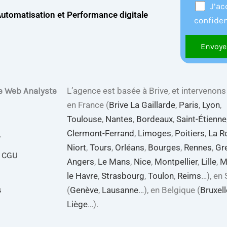
J’ac
Automatisation et
Performance digitale
confiden
e Web Analyste
L’agence est basée à Brive, et intervenons
en France (
Brive La Gaillarde
,
Paris
,
Lyon
,
Toulouse
,
Nantes
,
Bordeaux
,
Saint-Étienne
Clermont-Ferrand
,
Limoges
,
Poitiers
,
La R
?
Niort
,
Tours
,
Orléans
,
Bourges
,
Rennes
,
Gr
& CGU
Angers
,
Le Mans
,
Nice
,
Montpellier
,
Lille
,
M
le Havre
,
Strasbourg
,
Toulon
,
Reims
…), en
s
(
Genève
,
Lausanne
…), en Belgique (
Bruxel
Liège
…).