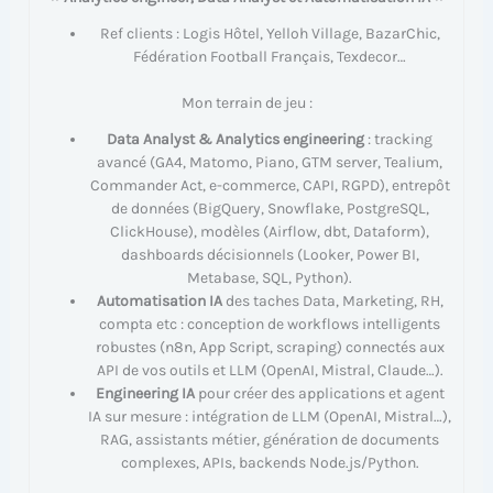
Ref clients : Logis Hôtel, Yelloh Village, BazarChic,
Fédération Football Français, Texdecor…
Mon terrain de jeu :
Data Analyst & Analytics engineering
: tracking
avancé (GA4, Matomo, Piano, GTM server, Tealium,
Commander Act, e-commerce, CAPI, RGPD), entrepôt
de données (BigQuery, Snowflake, PostgreSQL,
ClickHouse), modèles (Airflow, dbt, Dataform),
dashboards décisionnels (Looker, Power BI,
Metabase, SQL, Python).
Automatisation IA
des taches Data, Marketing, RH,
compta etc : conception de workflows intelligents
robustes (n8n, App Script, scraping) connectés aux
API de vos outils et LLM (OpenAI, Mistral, Claude…).
Engineering IA
pour créer des applications et agent
IA sur mesure : intégration de LLM (OpenAI, Mistral…),
RAG, assistants métier, génération de documents
complexes, APIs, backends Node.js/Python.