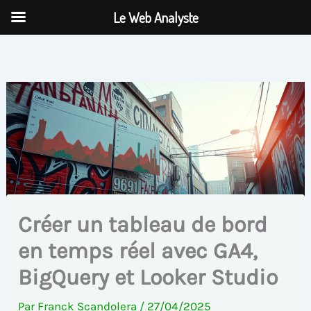
Aller
Le Web Analyste
au
contenu
Créer un tableau de bord
en temps réel avec GA4,
BigQuery et Looker Studio
Par
Franck Scandolera
/
27/04/2025