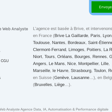
e Web Analyste
L’agence est basée à Brive, et intervenons
en France (
Brive La Gaillarde
,
Paris
,
Lyon
Toulouse
,
Nantes
,
Bordeaux
,
Saint-Étienn
Clermont-Ferrand
,
Limoges
,
Poitiers
,
La R
?
Niort
,
Tours
,
Orléans
,
Bourges
,
Rennes
,
G
& CGU
Angers
,
Le Mans
,
Nice
,
Montpellier
,
Lille
,
Marseille
,
le Havre
,
Strasbourg
,
Toulon
,
R
s
en Suisse (
Genève
,
Lausanne
…), en Belg
(
Bruxelles
,
Liège
…).
eb Analyste Agence Data, IA, Automatisation & Performance digitale