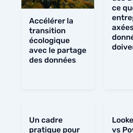
ce qu
entre
Accélérer la
axées
transition
donn
écologique
doive
avec le partage
des données
Un cadre
Looke
pratique pour
vs Po