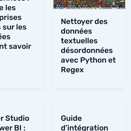
e les
prises
Nettoyer des
 sur les
données
ées
textuelles
nt savoir
désordonnées
avec Python et
Regex
r Studio
Guide
wer BI :
d’intégration