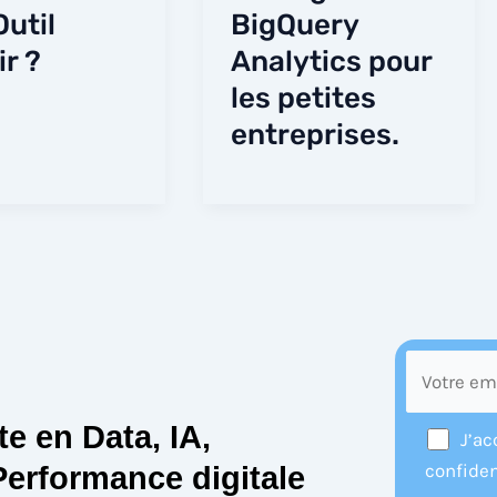
Outil
BigQuery
ir ?
Analytics pour
les petites
entreprises.
e en Data, IA,
J’ac
confiden
Performance digitale