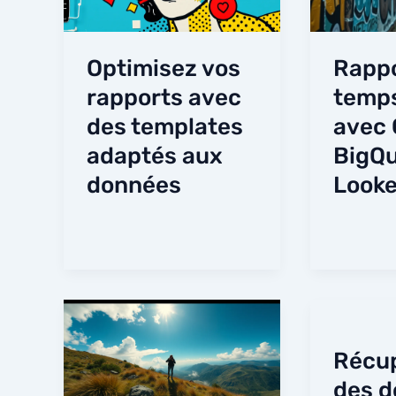
Optimisez vos
Rappo
rapports avec
temps
des templates
avec
adaptés aux
BigQu
données
Looke
Récup
des d