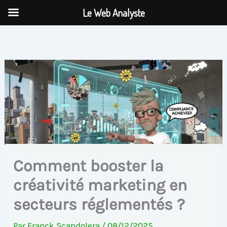
Aller
Le Web Analyste
au
contenu
Comment booster la
créativité marketing en
secteurs réglementés ?
Par
Franck Scandolera
/
08/12/2025