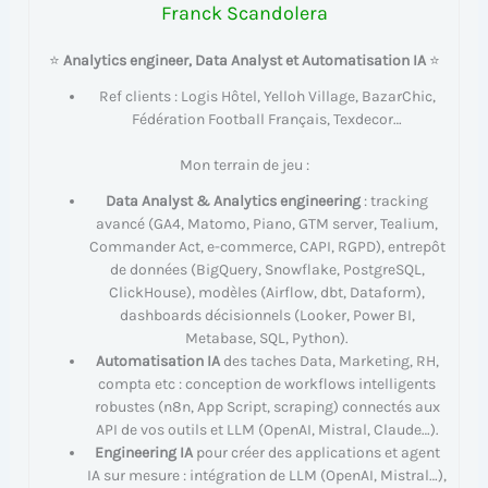
Franck Scandolera
⭐
Analytics engineer, Data Analyst et Automatisation IA
⭐
Ref clients : Logis Hôtel, Yelloh Village, BazarChic,
Fédération Football Français, Texdecor…
Mon terrain de jeu :
Data Analyst & Analytics engineering
: tracking
avancé (GA4, Matomo, Piano, GTM server, Tealium,
Commander Act, e-commerce, CAPI, RGPD), entrepôt
de données (BigQuery, Snowflake, PostgreSQL,
ClickHouse), modèles (Airflow, dbt, Dataform),
dashboards décisionnels (Looker, Power BI,
Metabase, SQL, Python).
Automatisation IA
des taches Data, Marketing, RH,
compta etc : conception de workflows intelligents
robustes (n8n, App Script, scraping) connectés aux
API de vos outils et LLM (OpenAI, Mistral, Claude…).
Engineering IA
pour créer des applications et agent
IA sur mesure : intégration de LLM (OpenAI, Mistral…),