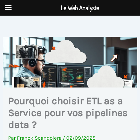
Aller
Le Web Analyste
au
contenu
Pourquoi choisir ETL as a
Service pour vos pipelines
data ?
Par
Franck Scandolera
/
02/09/2025