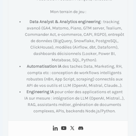
Mon terrain de jeu :
Data Analyst & Analytics engineering
: tracking
avancé (GA4, Matomo, Piano, GTM server, Tealium,
Commander Act, e-commerce, CAPI, RGPD), entrepôt
de données (BigQuery, Snowflake, PostgreSQL,
ClickHouse), modèles (Airflow, dbt, Dataform),
dashboards décisionnels (Looker, Power BI,
Metabase, SQL, Python).
Automatisation IA
des taches Data, Marketing, RH,
compta etc : conception de workflows intelligents
robustes (n8n, App Script, scraping) connectés aux
API de vos outils et LLM (OpenAI, Mistral, Claude…).
Engineering IA
pour créer des applications et agent
IA sur mesure : intégration de LLM (OpenAI, Mistral…),
RAG, assistants métier, génération de documents
complexes, APIs, backends Node.js/Python.