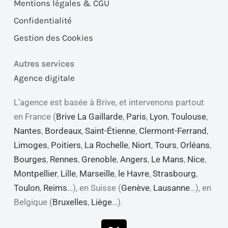
Mentions légales & CGU
Confidentialité
Gestion des Cookies
Autres services
Agence digitale
L’agence est basée à Brive, et intervenons partout
en France (
Brive La Gaillarde
,
Paris
,
Lyon
,
Toulouse
,
Nantes
,
Bordeaux
,
Saint-Étienne
,
Clermont-Ferrand
,
Limoges
,
Poitiers
,
La Rochelle
,
Niort
,
Tours
,
Orléans
,
Bourges
,
Rennes
,
Grenoble
,
Angers
,
Le Mans
,
Nice
,
Montpellier
,
Lille
,
Marseille
,
le Havre
,
Strasbourg
,
Toulon
,
Reims
…), en Suisse (
Genève
,
Lausanne
…), en
Belgique (
Bruxelles
,
Liège
…).
X-
Linkedin
Youtube
Facebook