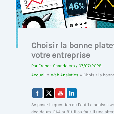
Choisir la bonne plat
votre entreprise
Par
Franck Scandolera
/
07/07/2025
Accueil
Web Analytics
Choisir la bonn
Se poser la question de l’outil d’analyse
décideurs. GA4 suffit-il ou faut-il une alte