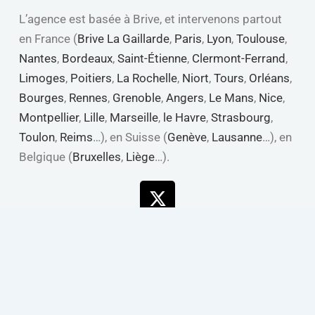
L’agence est basée à Brive, et intervenons partout
en France (
Brive La Gaillarde
,
Paris
,
Lyon
,
Toulouse
,
Nantes
,
Bordeaux
,
Saint-Étienne
,
Clermont-Ferrand
,
Limoges
,
Poitiers
,
La Rochelle
,
Niort
,
Tours
,
Orléans
,
Bourges
,
Rennes
,
Grenoble
,
Angers
,
Le Mans
,
Nice
,
Montpellier
,
Lille
,
Marseille
,
le Havre
,
Strasbourg
,
Toulon
,
Reims
…), en Suisse (
Genève
,
Lausanne
…), en
Belgique (
Bruxelles
,
Liège
…).
X-
Linkedin
Youtube
Facebook
twitter