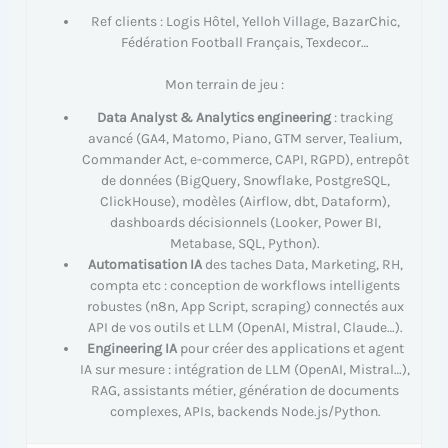
Ref clients : Logis Hôtel, Yelloh Village, BazarChic,
Fédération Football Français, Texdecor…
Mon terrain de jeu :
Data Analyst & Analytics engineering
: tracking
avancé (GA4, Matomo, Piano, GTM server, Tealium,
Commander Act, e-commerce, CAPI, RGPD), entrepôt
de données (BigQuery, Snowflake, PostgreSQL,
ClickHouse), modèles (Airflow, dbt, Dataform),
dashboards décisionnels (Looker, Power BI,
Metabase, SQL, Python).
Automatisation IA
des taches Data, Marketing, RH,
compta etc : conception de workflows intelligents
robustes (n8n, App Script, scraping) connectés aux
API de vos outils et LLM (OpenAI, Mistral, Claude…).
Engineering IA
pour créer des applications et agent
IA sur mesure : intégration de LLM (OpenAI, Mistral…),
RAG, assistants métier, génération de documents
complexes, APIs, backends Node.js/Python.