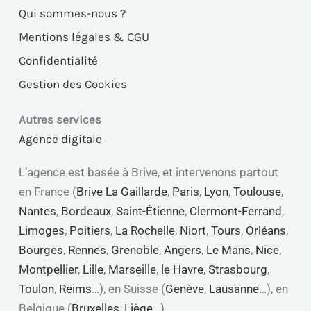
Qui sommes-nous ?
Mentions légales & CGU
Confidentialité
Gestion des Cookies
Autres services
Agence digitale
L’agence est basée à Brive, et intervenons partout
en France (
Brive La Gaillarde
,
Paris
,
Lyon
,
Toulouse
,
Nantes
,
Bordeaux
,
Saint-Étienne
,
Clermont-Ferrand
,
Limoges
,
Poitiers
,
La Rochelle
,
Niort
,
Tours
,
Orléans
,
Bourges
,
Rennes
,
Grenoble
,
Angers
,
Le Mans
,
Nice
,
Montpellier
,
Lille
,
Marseille
,
le Havre
,
Strasbourg
,
Toulon
,
Reims
…), en Suisse (
Genève
,
Lausanne
…), en
Belgique (
Bruxelles
,
Liège
…).