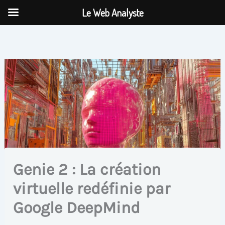
Aller
Le Web Analyste
au
contenu
Genie 2 : La création
virtuelle redéfinie par
Google DeepMind