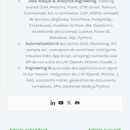
Data Analyst & Analytics engineering
: tracking
avancé (GA4, Matomo, Piano, GTM server, Tealium,
Commander Act, e-commerce, CAPI, RGPD), entrepôt
de données (BigQuery, Snowflake, PostgreSQL,
ClickHouse), modèles (Airflow, dbt, Dataform),
dashboards décisionnels (Looker, Power BI,
Metabase, SQL, Python).
Automatisation IA
des taches Data, Marketing, RH,
compta etc : conception de workflows intelligents
robustes (n8n, App Script, scraping) connectés aux
API de vos outils et LLM (OpenAI, Mistral, Claude…).
Engineering IA
pour créer des applications et agent
IA sur mesure : intégration de LLM (OpenAI, Mistral…),
RAG, assistants métier, génération de documents
complexes, APIs, backends Node.js/Python.
←
Article précédent
Article suivant
→