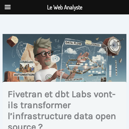
Aller
Le Web Analyste
au
contenu
Fivetran et dbt Labs vont-
ils transformer
l’infrastructure data open
source ?