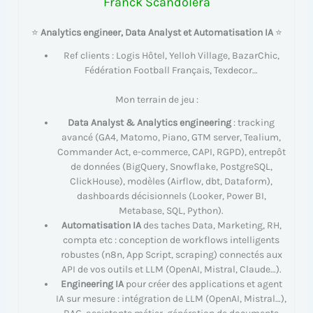
Franck Scandolera
⭐
Analytics engineer, Data Analyst et Automatisation IA
⭐
Ref clients : Logis Hôtel, Yelloh Village, BazarChic,
Fédération Football Français, Texdecor…
Mon terrain de jeu :
Data Analyst & Analytics engineering
: tracking
avancé (GA4, Matomo, Piano, GTM server, Tealium,
Commander Act, e-commerce, CAPI, RGPD), entrepôt
de données (BigQuery, Snowflake, PostgreSQL,
ClickHouse), modèles (Airflow, dbt, Dataform),
dashboards décisionnels (Looker, Power BI,
Metabase, SQL, Python).
Automatisation IA
des taches Data, Marketing, RH,
compta etc : conception de workflows intelligents
robustes (n8n, App Script, scraping) connectés aux
API de vos outils et LLM (OpenAI, Mistral, Claude…).
Engineering IA
pour créer des applications et agent
IA sur mesure : intégration de LLM (OpenAI, Mistral…),