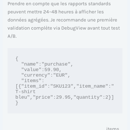
Prendre en compte que les rapports standards
peuvent mettre 24–48 heures à afficher les
données agrégées. Je recommande une première
validation complète via DebugView avant tout test
A/B.
{

  "name":"purchase",

  "value":59.90,

  "currency":"EUR",

  "items":
[{"item_id":"SKU123","item_name":"
T-shirt 
bleu","price":29.95,"quantity":2}]

}
items