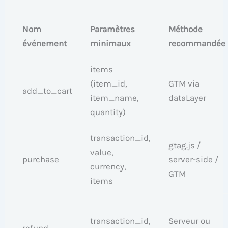
Nom
Paramètres
Méthode
événement
minimaux
recommandée
items
(item_id,
GTM via
add_to_cart
item_name,
dataLayer
quantity)
transaction_id,
gtag.js /
value,
purchase
server-side /
currency,
GTM
items
transaction_id,
Serveur ou
refund