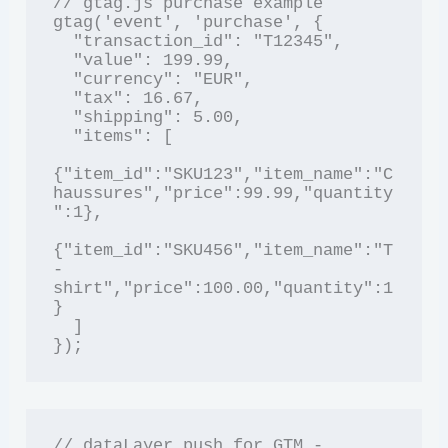
// gtag.js purchase example

gtag('event', 'purchase', {

  "transaction_id": "T12345",

  "value": 199.99,

  "currency": "EUR",

  "tax": 16.67,

  "shipping": 5.00,

  "items": [

{"item_id":"SKU123","item_name":"C
haussures","price":99.99,"quantity
":1},

{"item_id":"SKU456","item_name":"T
-
shirt","price":100.00,"quantity":1
}

  ]

// dataLayer push for GTM - 