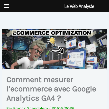
Aller
Le Web Analyste
au
contenu
Comment mesurer
l’ecommerce avec Google
Analytics GA4 ?
Par
Franck Scandolera
/
20/05/2026