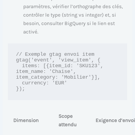
paramètres, vérifier l’orthographe des clés,
contrôler le type (string vs integer) et, si
besoin, consulter BigQuery si le lien est
activé.
// Exemple gtag envoi item

gtag('event', 'view_item', {

  items: [{item_id: 'SKU123', 
item_name: 'Chaise', 
item_category: 'Mobilier'}],

  currency: 'EUR'

Scope
Dimension
Exigence d’envo
attendu