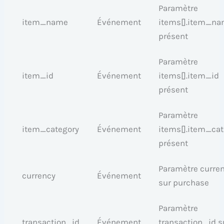
Paramètre
item_name
Événement
items[].item_n
présent
Paramètre
item_id
Événement
items[].item_id
présent
Paramètre
item_category
Événement
items[].item_ca
présent
Paramètre curre
currency
Événement
sur purchase
Paramètre
transaction_id
Événement
transaction_id s