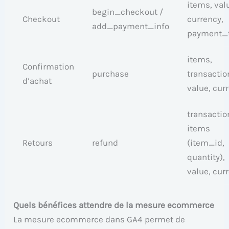
items, val
begin_checkout /
Checkout
currency,
add_payment_info
payment_
items,
Confirmation
purchase
transactio
d’achat
value, cur
transactio
items
Retours
refund
(item_id,
quantity),
value, cur
Quels bénéfices attendre de la mesure ecommerce
La mesure ecommerce dans GA4 permet de