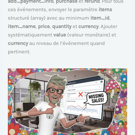
add_payment_info
,
purchase
et
refund
. Pour tous
ces événements, envoyer le paramètre
items
structuré (array) avec au minimum
item_id
,
item_name
,
price
,
quantity
et
currency
. Ajouter
systématiquement
value
(valeur monétaire) et
currency
au niveau de l’événement quand
pertinent.