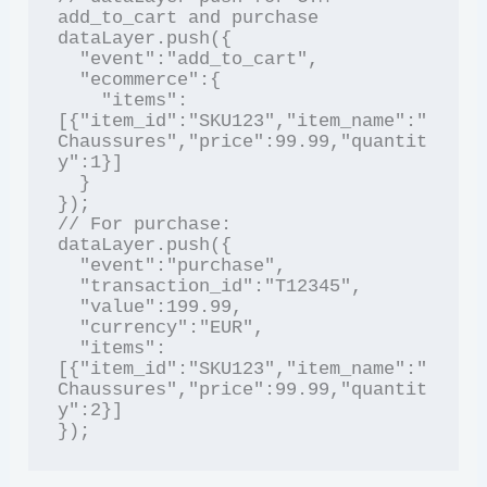
add_to_cart and purchase

dataLayer.push({

  "event":"add_to_cart",

  "ecommerce":{

    "items":
[{"item_id":"SKU123","item_name":"
Chaussures","price":99.99,"quantit
y":1}]

  }

});

// For purchase:

dataLayer.push({

  "event":"purchase",

  "transaction_id":"T12345",

  "value":199.99,

  "currency":"EUR",

  "items":
[{"item_id":"SKU123","item_name":"
Chaussures","price":99.99,"quantit
y":2}]
