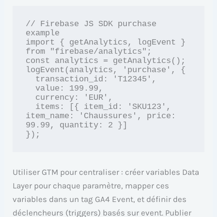
// Firebase JS SDK purchase 
example

import { getAnalytics, logEvent } 
from "firebase/analytics";

const analytics = getAnalytics();

logEvent(analytics, 'purchase', {

  transaction_id: 'T12345',

  value: 199.99,

  currency: 'EUR',

  items: [{ item_id: 'SKU123', 
item_name: 'Chaussures', price: 
99.99, quantity: 2 }]

Utiliser GTM pour centraliser : créer variables Data
Layer pour chaque paramètre, mapper ces
variables dans un tag GA4 Event, et définir des
déclencheurs (triggers) basés sur event. Publier