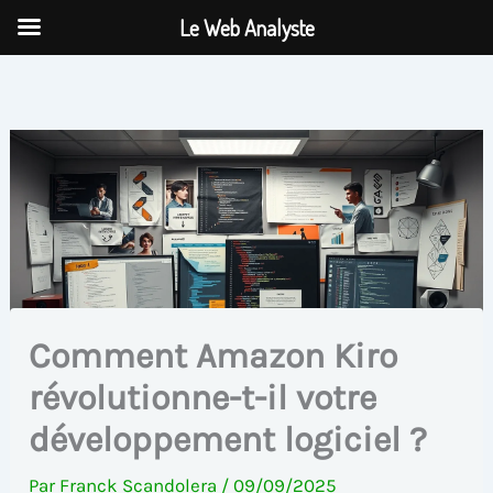
Aller
Le Web Analyste
au
contenu
Comment Amazon Kiro
révolutionne-t-il votre
développement logiciel ?
Par
Franck Scandolera
/
09/09/2025