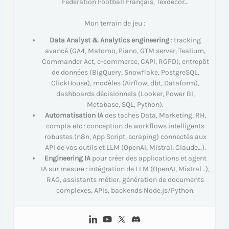
Fédération Football Français, Texdecor…
Mon terrain de jeu :
Data Analyst & Analytics engineering
: tracking
avancé (GA4, Matomo, Piano, GTM server, Tealium,
Commander Act, e-commerce, CAPI, RGPD), entrepôt
de données (BigQuery, Snowflake, PostgreSQL,
ClickHouse), modèles (Airflow, dbt, Dataform),
dashboards décisionnels (Looker, Power BI,
Metabase, SQL, Python).
Automatisation IA
des taches Data, Marketing, RH,
compta etc : conception de workflows intelligents
robustes (n8n, App Script, scraping) connectés aux
API de vos outils et LLM (OpenAI, Mistral, Claude…).
Engineering IA
pour créer des applications et agent
IA sur mesure : intégration de LLM (OpenAI, Mistral…),
RAG, assistants métier, génération de documents
complexes, APIs, backends Node.js/Python.