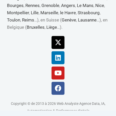
Bourges
,
Rennes
,
Grenoble
,
Angers
,
Le Mans
,
Nice
,
Montpellier
,
Lille
,
Marseille
,
le Havre
,
Strasbourg
,
Toulon
,
Reims
…), en Suisse (
Genève
,
Lausanne
…), en
Belgique (
Bruxelles
,
Liège
…).
X-
Linkedin
Youtube
Facebook
twitter
Copyright © de 2013 à 2026 Web Analyste Agence Data, IA,
Automatisation & Performance digitale