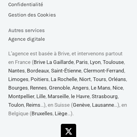
Confidentialité
Gestion des Cookies
Autres services
Agence digitale
L’agence est basée à Brive, et intervenons partout
en France (
Brive La Gaillarde
,
Paris
,
Lyon
,
Toulouse
,
Nantes
,
Bordeaux
,
Saint-Étienne
,
Clermont-Ferrand
,
Limoges
,
Poitiers
,
La Rochelle
,
Niort
,
Tours
,
Orléans
,
Bourges
,
Rennes
,
Grenoble
,
Angers
,
Le Mans
,
Nice
,
Montpellier
,
Lille
,
Marseille
,
le Havre
,
Strasbourg
,
Toulon
,
Reims
…), en Suisse (
Genève
,
Lausanne
…), en
Belgique (
Bruxelles
,
Liège
…).
X-
Linkedin
Youtube
Facebook
twitter