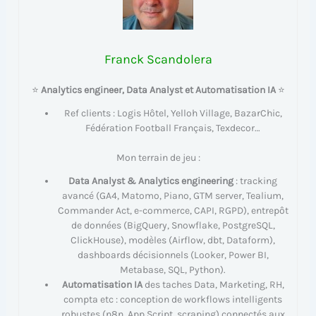
Franck Scandolera
⭐
Analytics engineer, Data Analyst et Automatisation IA
⭐
Ref clients : Logis Hôtel, Yelloh Village, BazarChic,
Fédération Football Français, Texdecor…
Mon terrain de jeu :
Data Analyst & Analytics engineering
: tracking
avancé (GA4, Matomo, Piano, GTM server, Tealium,
Commander Act, e-commerce, CAPI, RGPD), entrepôt
de données (BigQuery, Snowflake, PostgreSQL,
ClickHouse), modèles (Airflow, dbt, Dataform),
dashboards décisionnels (Looker, Power BI,
Metabase, SQL, Python).
Automatisation IA
des taches Data, Marketing, RH,
compta etc : conception de workflows intelligents
robustes (n8n, App Script, scraping) connectés aux