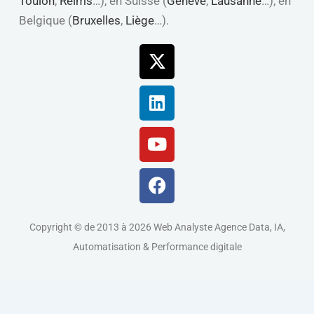
Toulon
,
Reims
…), en Suisse (
Genève
,
Lausanne
…), en
Belgique (
Bruxelles
,
Liège
…).
X-
Linkedin
Youtube
Facebook
twitter
Copyright © de 2013 à 2026 Web Analyste Agence Data, IA,
Automatisation & Performance digitale