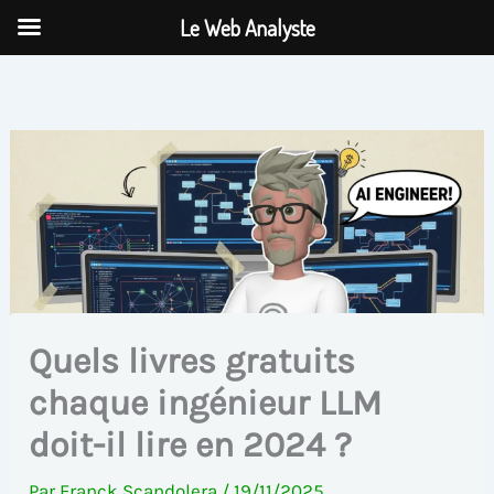
Aller
Le Web Analyste
au
contenu
Quels livres gratuits
chaque ingénieur LLM
doit-il lire en 2024 ?
Par
Franck Scandolera
/
19/11/2025