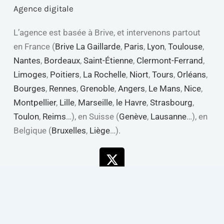
Agence digitale
L’agence est basée à Brive, et intervenons partout
en France (
Brive La Gaillarde
,
Paris
,
Lyon
,
Toulouse
,
Nantes
,
Bordeaux
,
Saint-Étienne
,
Clermont-Ferrand
,
Limoges
,
Poitiers
,
La Rochelle
,
Niort
,
Tours
,
Orléans
,
Bourges
,
Rennes
,
Grenoble
,
Angers
,
Le Mans
,
Nice
,
Montpellier
,
Lille
,
Marseille
,
le Havre
,
Strasbourg
,
Toulon
,
Reims
…), en Suisse (
Genève
,
Lausanne
…), en
Belgique (
Bruxelles
,
Liège
…).
X-
Linkedin
Youtube
Facebook
twitter