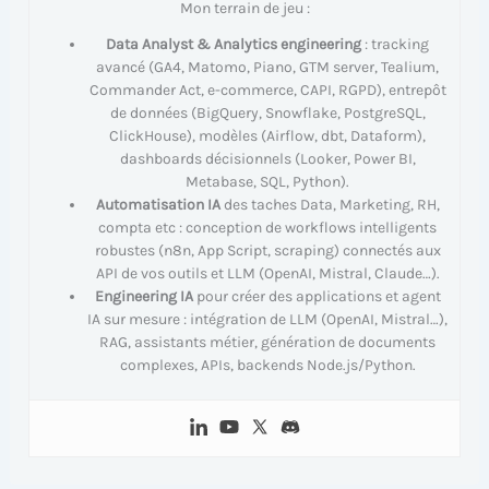
Mon terrain de jeu :
Data Analyst & Analytics engineering
: tracking
avancé (GA4, Matomo, Piano, GTM server, Tealium,
Commander Act, e-commerce, CAPI, RGPD), entrepôt
de données (BigQuery, Snowflake, PostgreSQL,
ClickHouse), modèles (Airflow, dbt, Dataform),
dashboards décisionnels (Looker, Power BI,
Metabase, SQL, Python).
Automatisation IA
des taches Data, Marketing, RH,
compta etc : conception de workflows intelligents
robustes (n8n, App Script, scraping) connectés aux
API de vos outils et LLM (OpenAI, Mistral, Claude…).
Engineering IA
pour créer des applications et agent
IA sur mesure : intégration de LLM (OpenAI, Mistral…),
RAG, assistants métier, génération de documents
complexes, APIs, backends Node.js/Python.