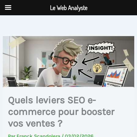
Aller
Le Web Analyste
au
contenu
Quels leviers SEO e-
commerce pour booster
vos ventes ?
Par
Franck Scandolera
/
03/02/2026