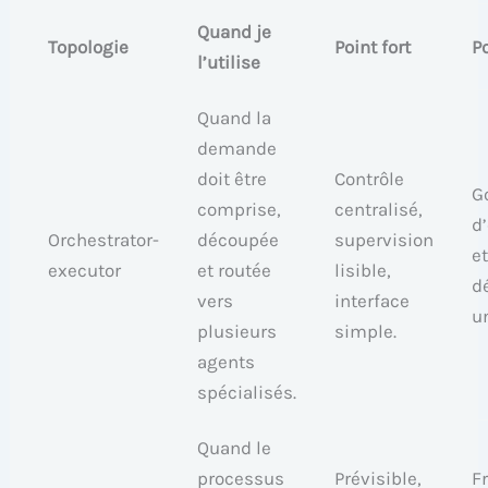
Quand je
Topologie
Point fort
Po
l’utilise
Quand la
demande
doit être
Contrôle
G
comprise,
centralisé,
d
Orchestrator-
découpée
supervision
e
executor
et routée
lisible,
d
vers
interface
u
plusieurs
simple.
agents
spécialisés.
Quand le
processus
Prévisible,
F