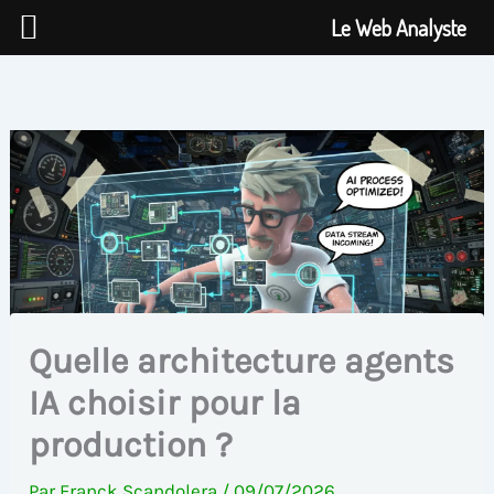
Aller
Le Web Analyste
au
contenu
Quelle architecture agents
IA choisir pour la
production ?
Par
Franck Scandolera
/
09/07/2026