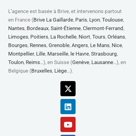
L’agence est basée à Brive, et intervenons partout
en France (
Brive La Gaillarde
,
Paris
,
Lyon
,
Toulouse
,
Nantes
,
Bordeaux
,
Saint-Étienne
,
Clermont-Ferrand
,
Limoges
,
Poitiers
,
La Rochelle
,
Niort
,
Tours
,
Orléans
,
Bourges
,
Rennes
,
Grenoble
,
Angers
,
Le Mans
,
Nice
,
Montpellier
,
Lille
,
Marseille
,
le Havre
,
Strasbourg
,
Toulon
,
Reims
…), en Suisse (
Genève
,
Lausanne
…), en
Belgique (
Bruxelles
,
Liège
…).
X-
Linkedin
Youtube
Facebook
twitter