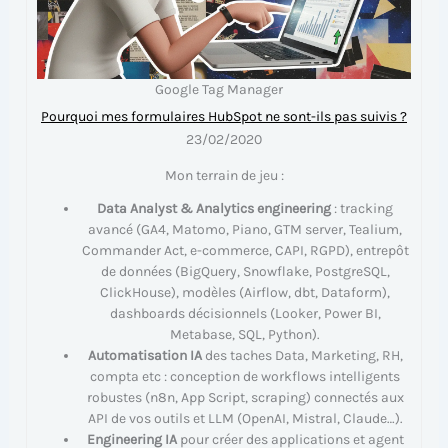
Google Tag Manager
Pourquoi mes formulaires HubSpot ne sont-ils pas suivis ?
23/02/2020
Mon terrain de jeu :
Data Analyst & Analytics engineering
: tracking
avancé (GA4, Matomo, Piano, GTM server, Tealium,
Commander Act, e-commerce, CAPI, RGPD), entrepôt
de données (BigQuery, Snowflake, PostgreSQL,
ClickHouse), modèles (Airflow, dbt, Dataform),
dashboards décisionnels (Looker, Power BI,
Metabase, SQL, Python).
Automatisation IA
des taches Data, Marketing, RH,
compta etc : conception de workflows intelligents
robustes (n8n, App Script, scraping) connectés aux
API de vos outils et LLM (OpenAI, Mistral, Claude…).
Engineering IA
pour créer des applications et agent