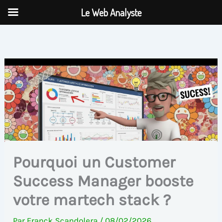
Aller
Le Web Analyste
au
contenu
Pourquoi un Customer
Success Manager booste
votre martech stack ?
Par
Franck Scandolera
/
08/02/2026