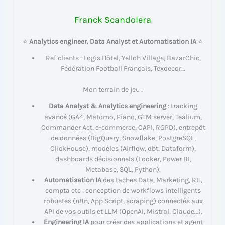
Franck Scandolera
⭐
Analytics engineer, Data Analyst et Automatisation IA
⭐
Ref clients : Logis Hôtel, Yelloh Village, BazarChic,
Fédération Football Français, Texdecor…
Mon terrain de jeu :
Data Analyst & Analytics engineering
: tracking
avancé (GA4, Matomo, Piano, GTM server, Tealium,
Commander Act, e-commerce, CAPI, RGPD), entrepôt
de données (BigQuery, Snowflake, PostgreSQL,
ClickHouse), modèles (Airflow, dbt, Dataform),
dashboards décisionnels (Looker, Power BI,
Metabase, SQL, Python).
Automatisation IA
des taches Data, Marketing, RH,
compta etc : conception de workflows intelligents
robustes (n8n, App Script, scraping) connectés aux
API de vos outils et LLM (OpenAI, Mistral, Claude…).
Engineering IA
pour créer des applications et agent