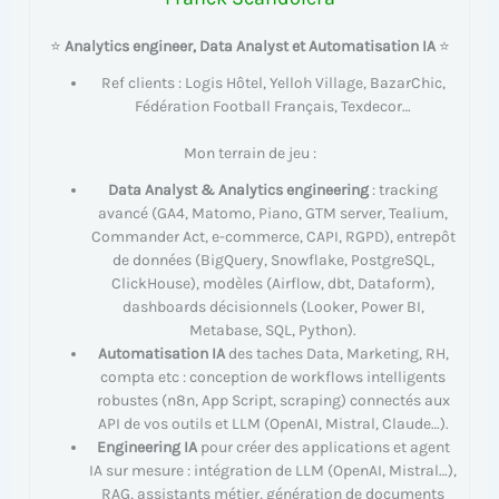
⭐
Analytics engineer, Data Analyst et Automatisation IA
⭐
Ref clients : Logis Hôtel, Yelloh Village, BazarChic,
Fédération Football Français, Texdecor…
Mon terrain de jeu :
Data Analyst & Analytics engineering
: tracking
avancé (GA4, Matomo, Piano, GTM server, Tealium,
Commander Act, e-commerce, CAPI, RGPD), entrepôt
de données (BigQuery, Snowflake, PostgreSQL,
ClickHouse), modèles (Airflow, dbt, Dataform),
dashboards décisionnels (Looker, Power BI,
Metabase, SQL, Python).
Automatisation IA
des taches Data, Marketing, RH,
compta etc : conception de workflows intelligents
robustes (n8n, App Script, scraping) connectés aux
API de vos outils et LLM (OpenAI, Mistral, Claude…).
Engineering IA
pour créer des applications et agent
IA sur mesure : intégration de LLM (OpenAI, Mistral…),
RAG, assistants métier, génération de documents