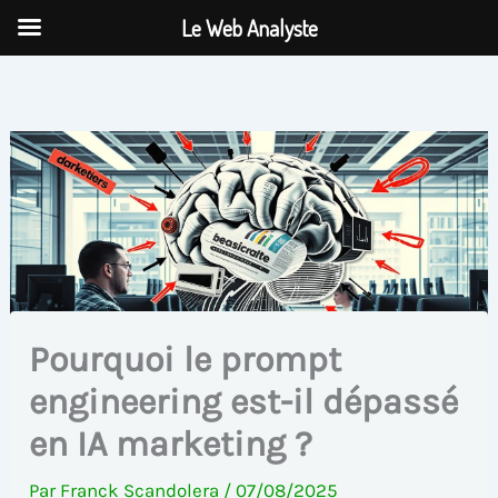
Aller
Le Web Analyste
au
contenu
Pourquoi le prompt
engineering est-il dépassé
en IA marketing ?
Par
Franck Scandolera
/
07/08/2025