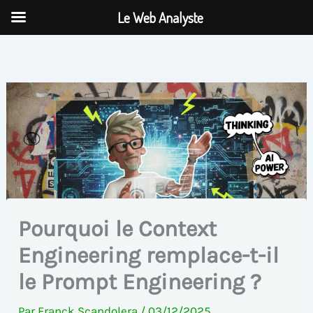
Aller
Le Web Analyste
au
contenu
Pourquoi le Context
Engineering remplace-t-il
le Prompt Engineering ?
Par
Franck Scandolera
/
03/12/2025