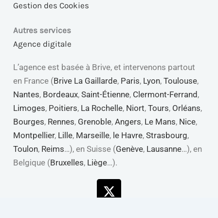
Gestion des Cookies
Autres services
Agence digitale
L’agence est basée à Brive, et intervenons partout
en France (
Brive La Gaillarde
,
Paris
,
Lyon
,
Toulouse
,
Nantes
,
Bordeaux
,
Saint-Étienne
,
Clermont-Ferrand
,
Limoges
,
Poitiers
,
La Rochelle
,
Niort
,
Tours
,
Orléans
,
Bourges
,
Rennes
,
Grenoble
,
Angers
,
Le Mans
,
Nice
,
Montpellier
,
Lille
,
Marseille
,
le Havre
,
Strasbourg
,
Toulon
,
Reims
…), en Suisse (
Genève
,
Lausanne
…), en
Belgique (
Bruxelles
,
Liège
…).
X-
Linkedin
Youtube
Facebook
twitter