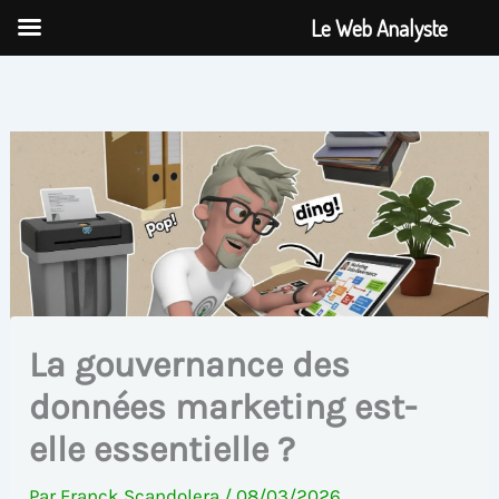
Aller
Le Web Analyste
au
contenu
La gouvernance des
données marketing est-
elle essentielle ?
Par
Franck Scandolera
/
08/03/2026