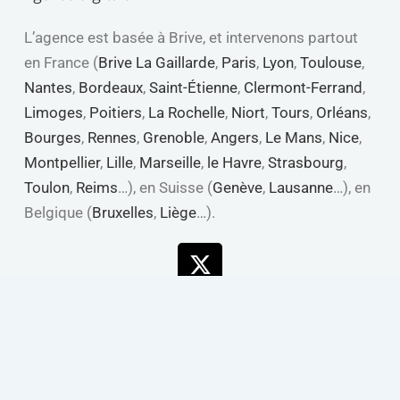
L’agence est basée à Brive, et intervenons partout
en France (
Brive La Gaillarde
,
Paris
,
Lyon
,
Toulouse
,
Nantes
,
Bordeaux
,
Saint-Étienne
,
Clermont-Ferrand
,
Limoges
,
Poitiers
,
La Rochelle
,
Niort
,
Tours
,
Orléans
,
Bourges
,
Rennes
,
Grenoble
,
Angers
,
Le Mans
,
Nice
,
Montpellier
,
Lille
,
Marseille
,
le Havre
,
Strasbourg
,
Toulon
,
Reims
…), en Suisse (
Genève
,
Lausanne
…), en
Belgique (
Bruxelles
,
Liège
…).
X-
Linkedin
Youtube
Facebook
twitter