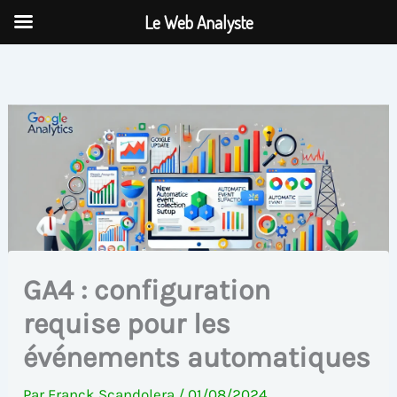
Aller
Le Web Analyste
au
contenu
GA4 : configuration
requise pour les
événements automatiques
Par
Franck Scandolera
/
01/08/2024