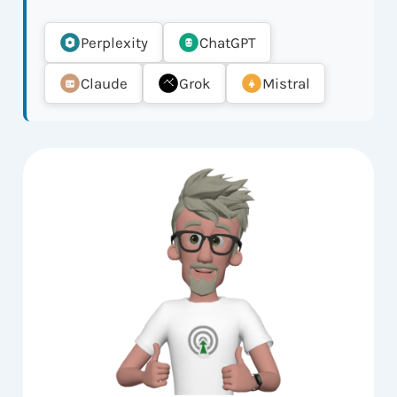
Perplexity
ChatGPT
Claude
Grok
Mistral