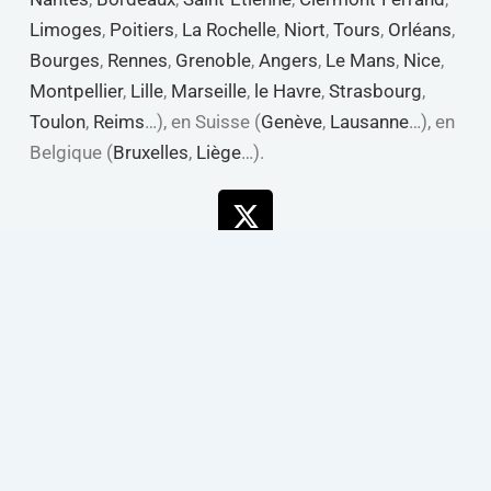
Limoges
,
Poitiers
,
La Rochelle
,
Niort
,
Tours
,
Orléans
,
Bourges
,
Rennes
,
Grenoble
,
Angers
,
Le Mans
,
Nice
,
Montpellier
,
Lille
,
Marseille
,
le Havre
,
Strasbourg
,
Toulon
,
Reims
…), en Suisse (
Genève
,
Lausanne
…), en
Belgique (
Bruxelles
,
Liège
…).
X-
Linkedin
Youtube
Facebook
twitter
Copyright © de 2013 à 2026 Web Analyste Agence Data, IA,