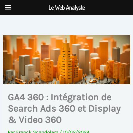
Aller
Le Web Analyste
au
contenu
GA4 360 : Intégration de
Search Ads 360 et Display
& Video 360
Par
Franck Scandolera
/
10/02/2024