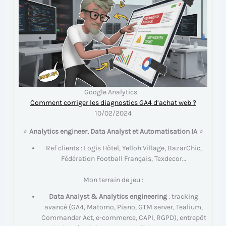
Google Analytics
Comment corriger les diagnostics GA4 d’achat web ?
10/02/2024
⭐
Analytics engineer, Data Analyst et Automatisation IA
⭐
Ref clients : Logis Hôtel, Yelloh Village, BazarChic,
Fédération Football Français, Texdecor…
Mon terrain de jeu :
Data Analyst & Analytics engineering
: tracking
avancé (GA4, Matomo, Piano, GTM server, Tealium,
Commander Act, e-commerce, CAPI, RGPD), entrepôt