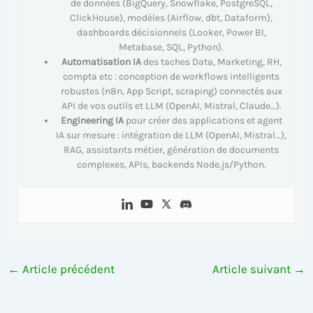
de données (BigQuery, Snowflake, PostgreSQL,
ClickHouse), modèles (Airflow, dbt, Dataform),
dashboards décisionnels (Looker, Power BI,
Metabase, SQL, Python).
Automatisation IA
des taches Data, Marketing, RH,
compta etc : conception de workflows intelligents
robustes (n8n, App Script, scraping) connectés aux
API de vos outils et LLM (OpenAI, Mistral, Claude…).
Engineering IA
pour créer des applications et agent
IA sur mesure : intégration de LLM (OpenAI, Mistral…),
RAG, assistants métier, génération de documents
complexes, APIs, backends Node.js/Python.
←
Article précédent
Article suivant
→