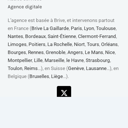
Agence digitale
L’agence est basée à Brive, et intervenons partout
en France (
Brive La Gaillarde
,
Paris
,
Lyon
,
Toulouse
,
Nantes
,
Bordeaux
,
Saint-Étienne
,
Clermont-Ferrand
,
Limoges
,
Poitiers
,
La Rochelle
,
Niort
,
Tours
,
Orléans
,
Bourges
,
Rennes
,
Grenoble
,
Angers
,
Le Mans
,
Nice
,
Montpellier
,
Lille
,
Marseille
,
le Havre
,
Strasbourg
,
Toulon
,
Reims
…), en Suisse (
Genève
,
Lausanne
…), en
Belgique (
Bruxelles
,
Liège
…).
X-
Linkedin
Youtube
Facebook
twitter