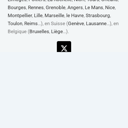
Bourges
,
Rennes
,
Grenoble
,
Angers
,
Le Mans
,
Nice
,
Montpellier
,
Lille
,
Marseille
,
le Havre
,
Strasbourg
,
Toulon
,
Reims
…), en Suisse (
Genève
,
Lausanne
…), en
Belgique (
Bruxelles
,
Liège
…).
X-
Linkedin
Youtube
Facebook
twitter
Copyright © de 2013 à 2026 Web Analyste Agence Data, IA,
Automatisation & Performance digitale