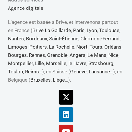
Agence digitale
L’agence est basée à Brive, et intervenons partout
en France (
Brive La Gaillarde
,
Paris
,
Lyon
,
Toulouse
,
Nantes
,
Bordeaux
,
Saint-Étienne
,
Clermont-Ferrand
,
Limoges
,
Poitiers
,
La Rochelle
,
Niort
,
Tours
,
Orléans
,
Bourges
,
Rennes
,
Grenoble
,
Angers
,
Le Mans
,
Nice
,
Montpellier
,
Lille
,
Marseille
,
le Havre
,
Strasbourg
,
Toulon
,
Reims
…), en Suisse (
Genève
,
Lausanne
…), en
Belgique (
Bruxelles
,
Liège
…).
X-
Linkedin
Youtube
Facebook
twitter