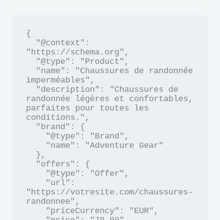
{

  "@context": 
"https://schema.org",

  "@type": "Product",

  "name": "Chaussures de randonnée 
imperméables",

  "description": "Chaussures de 
randonnée légères et confortables, 
parfaites pour toutes les 
conditions.",

  "brand": {

    "@type": "Brand",

    "name": "Adventure Gear"

  },

  "offers": {

    "@type": "Offer",

    "url": 
"https://votresite.com/chaussures-
randonnee",

    "priceCurrency": "EUR",
