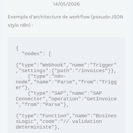
14/05/2026
Exemple d’architecture de workflow (pseudo-JSON
style n8n) :
{

  "nodes": [

{"type":"Webhook","name":"Trigger"
,"settings":{"path":"/invoices"}},

    {"type":"n8n-
node","name":"Parse","from":"Trigg
er"},

    {"type":"SAP","name":"SAP 
Connector","operation":"GetInvoice
","from":"Parse"},

{"type":"Function","name":"Busines
sLogic","code":"// validation 
deterministe"},
