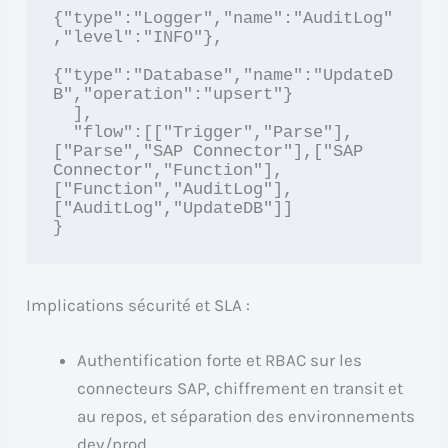
{"type":"Logger","name":"AuditLog"
,"level":"INFO"},

{"type":"Database","name":"UpdateD
B","operation":"upsert"}

  ],

  "flow":[["Trigger","Parse"],
["Parse","SAP Connector"],["SAP 
Connector","Function"],
["Function","AuditLog"],
["AuditLog","UpdateDB"]]

}
Implications sécurité et SLA :
Authentification forte et RBAC sur les
connecteurs SAP, chiffrement en transit et
au repos, et séparation des environnements
dev/prod.