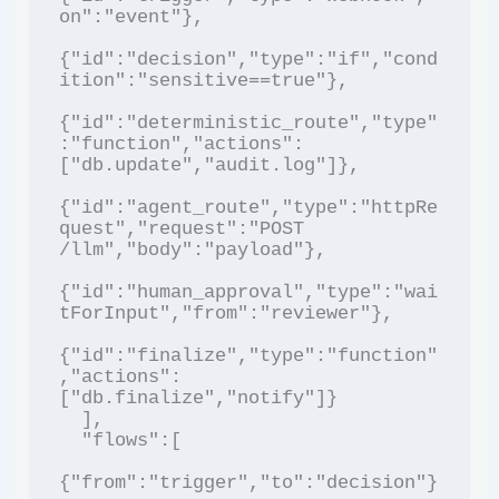
on":"event"},

{"id":"decision","type":"if","cond
ition":"sensitive==true"},

{"id":"deterministic_route","type"
:"function","actions":
["db.update","audit.log"]},

{"id":"agent_route","type":"httpRe
quest","request":"POST 
/llm","body":"payload"},

{"id":"human_approval","type":"wai
tForInput","from":"reviewer"},

{"id":"finalize","type":"function"
,"actions":
["db.finalize","notify"]}

  ],

  "flows":[

{"from":"trigger","to":"decision"}