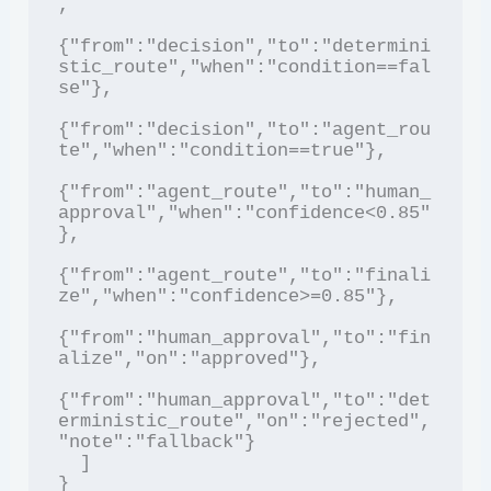
,

{"from":"decision","to":"determini
stic_route","when":"condition==fal
se"},

{"from":"decision","to":"agent_rou
te","when":"condition==true"},

{"from":"agent_route","to":"human_
approval","when":"confidence<0.85"
},

{"from":"agent_route","to":"finali
ze","when":"confidence>=0.85"},

{"from":"human_approval","to":"fin
alize","on":"approved"},

{"from":"human_approval","to":"det
erministic_route","on":"rejected",
"note":"fallback"}

  ]

}