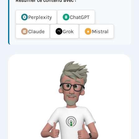
Résumer ce contenu avec :
Perplexity
ChatGPT
Claude
Grok
Mistral