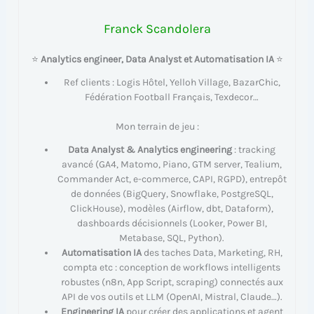
Franck Scandolera
⭐
Analytics engineer, Data Analyst et Automatisation IA
⭐
Ref clients : Logis Hôtel, Yelloh Village, BazarChic,
Fédération Football Français, Texdecor…
Mon terrain de jeu :
Data Analyst & Analytics engineering
: tracking
avancé (GA4, Matomo, Piano, GTM server, Tealium,
Commander Act, e-commerce, CAPI, RGPD), entrepôt
de données (BigQuery, Snowflake, PostgreSQL,
ClickHouse), modèles (Airflow, dbt, Dataform),
dashboards décisionnels (Looker, Power BI,
Metabase, SQL, Python).
Automatisation IA
des taches Data, Marketing, RH,
compta etc : conception de workflows intelligents
robustes (n8n, App Script, scraping) connectés aux
API de vos outils et LLM (OpenAI, Mistral, Claude…).
Engineering IA
pour créer des applications et agent