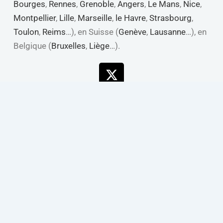
Bourges
,
Rennes
,
Grenoble
,
Angers
,
Le Mans
,
Nice
,
Montpellier
,
Lille
,
Marseille
,
le Havre
,
Strasbourg
,
Toulon
,
Reims
…), en Suisse (
Genève
,
Lausanne
…), en
Belgique (
Bruxelles
,
Liège
…).
X-
Linkedin
Youtube
Facebook
twitter
Copyright © de 2013 à 2026 Web Analyste Agence Data, IA,
Automatisation & Performance digitale