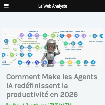
Aller
Le Web Analyste
au
contenu
Comment Make les Agents
IA redéfinissent la
productivité en 2026
Par
Franck Scandolera
/
08/02/2026