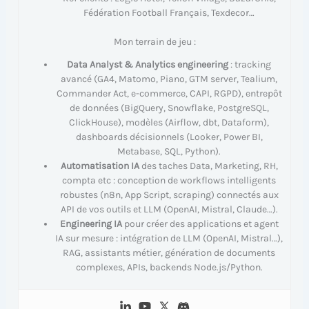
Fédération Football Français, Texdecor…
Mon terrain de jeu :
Data Analyst & Analytics engineering
: tracking
avancé (GA4, Matomo, Piano, GTM server, Tealium,
Commander Act, e-commerce, CAPI, RGPD), entrepôt
de données (BigQuery, Snowflake, PostgreSQL,
ClickHouse), modèles (Airflow, dbt, Dataform),
dashboards décisionnels (Looker, Power BI,
Metabase, SQL, Python).
Automatisation IA
des taches Data, Marketing, RH,
compta etc : conception de workflows intelligents
robustes (n8n, App Script, scraping) connectés aux
API de vos outils et LLM (OpenAI, Mistral, Claude…).
Engineering IA
pour créer des applications et agent
IA sur mesure : intégration de LLM (OpenAI, Mistral…),
RAG, assistants métier, génération de documents
complexes, APIs, backends Node.js/Python.