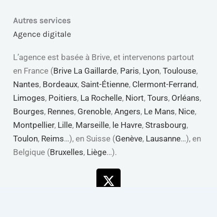
Autres services
Agence digitale
L’agence est basée à Brive, et intervenons partout
en France (
Brive La Gaillarde
,
Paris
,
Lyon
,
Toulouse
,
Nantes
,
Bordeaux
,
Saint-Étienne
,
Clermont-Ferrand
,
Limoges
,
Poitiers
,
La Rochelle
,
Niort
,
Tours
,
Orléans
,
Bourges
,
Rennes
,
Grenoble
,
Angers
,
Le Mans
,
Nice
,
Montpellier
,
Lille
,
Marseille
,
le Havre
,
Strasbourg
,
Toulon
,
Reims
…), en Suisse (
Genève
,
Lausanne
…), en
Belgique (
Bruxelles
,
Liège
…).
X-
Linkedin
Youtube
Facebook
twitter