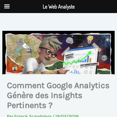
Aller
Le Web Analyste
au
contenu
Comment Google Analytics
Génère des Insights
Pertinents ?
Par
Franck Scandolera
/
19/02/2026