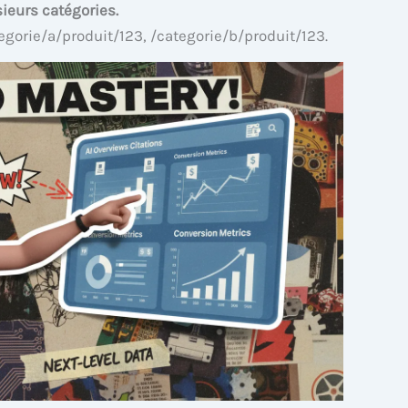
ieurs catégories.
egorie/a/produit/123, /categorie/b/produit/123.