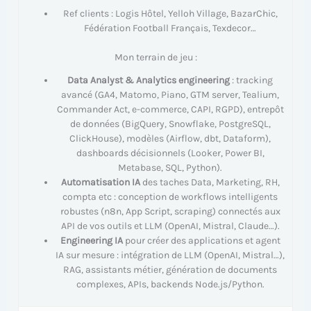
Ref clients : Logis Hôtel, Yelloh Village, BazarChic,
Fédération Football Français, Texdecor…
Mon terrain de jeu :
Data Analyst & Analytics engineering
: tracking
avancé (GA4, Matomo, Piano, GTM server, Tealium,
Commander Act, e-commerce, CAPI, RGPD), entrepôt
de données (BigQuery, Snowflake, PostgreSQL,
ClickHouse), modèles (Airflow, dbt, Dataform),
dashboards décisionnels (Looker, Power BI,
Metabase, SQL, Python).
Automatisation IA
des taches Data, Marketing, RH,
compta etc : conception de workflows intelligents
robustes (n8n, App Script, scraping) connectés aux
API de vos outils et LLM (OpenAI, Mistral, Claude…).
Engineering IA
pour créer des applications et agent
IA sur mesure : intégration de LLM (OpenAI, Mistral…),
RAG, assistants métier, génération de documents
complexes, APIs, backends Node.js/Python.