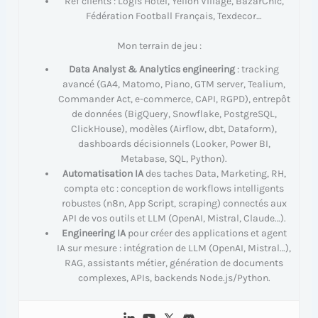
Ref clients : Logis Hôtel, Yelloh Village, BazarChic,
Fédération Football Français, Texdecor…
Mon terrain de jeu :
Data Analyst & Analytics engineering
: tracking
avancé (GA4, Matomo, Piano, GTM server, Tealium,
Commander Act, e-commerce, CAPI, RGPD), entrepôt
de données (BigQuery, Snowflake, PostgreSQL,
ClickHouse), modèles (Airflow, dbt, Dataform),
dashboards décisionnels (Looker, Power BI,
Metabase, SQL, Python).
Automatisation IA
des taches Data, Marketing, RH,
compta etc : conception de workflows intelligents
robustes (n8n, App Script, scraping) connectés aux
API de vos outils et LLM (OpenAI, Mistral, Claude…).
Engineering IA
pour créer des applications et agent
IA sur mesure : intégration de LLM (OpenAI, Mistral…),
RAG, assistants métier, génération de documents
complexes, APIs, backends Node.js/Python.