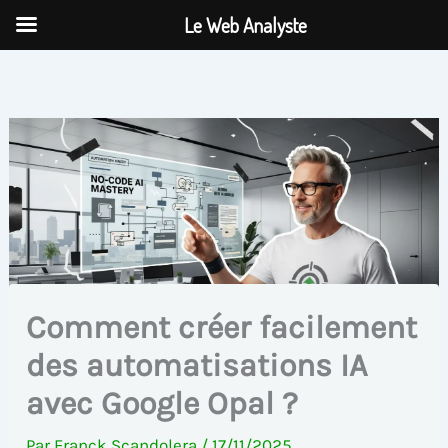
Aller
Le Web Analyste
au
contenu
Comment créer facilement
des automatisations IA
avec Google Opal ?
Par
Franck Scandolera
/
17/11/2025