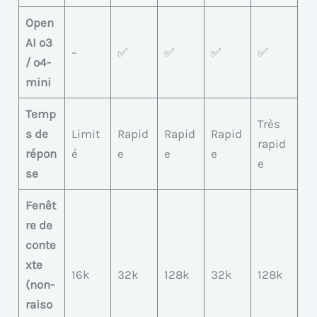
Open
AI o3
–
✅
✅
✅
✅
/ o4-
mini
Temp
Très
s de
Limit
Rapid
Rapid
Rapid
rapid
répon
é
e
e
e
e
se
Fenêt
re de
conte
xte
16k
32k
128k
32k
128k
(non-
raiso