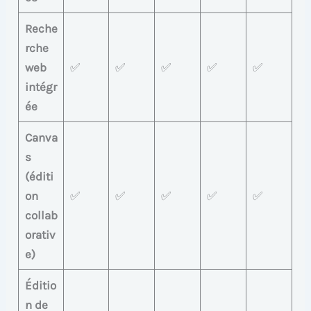
Reche
rche
web
✅
✅
✅
✅
✅
intégr
ée
Canva
s
(éditi
on
✅
✅
✅
✅
✅
collab
orativ
e)
Éditio
n de