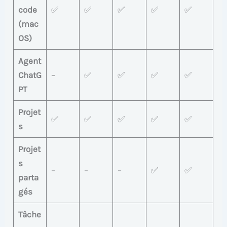
code
✅
✅
✅
✅
✅
(mac
OS)
Agent
ChatG
–
✅
✅
✅
✅
PT
Projet
✅
✅
✅
✅
✅
s
Projet
s
–
–
–
✅
✅
parta
gés
Tâche