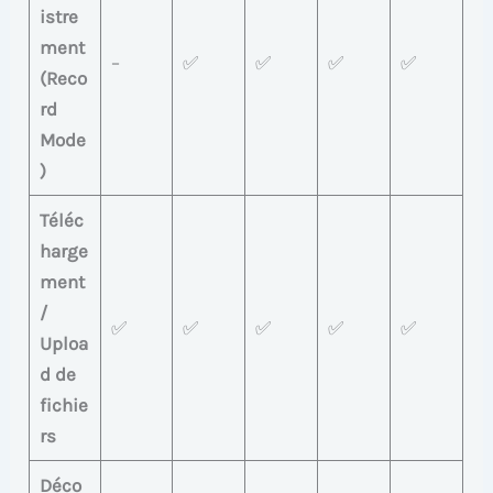
istre
ment
–
✅
✅
✅
✅
(Reco
rd
Mode
)
Téléc
harge
ment
/
✅
✅
✅
✅
✅
Uploa
d de
fichie
rs
Déco