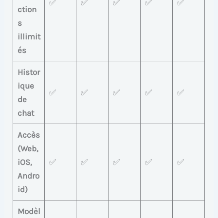
✅
✅
✅
✅
✅
ction
s
illimit
és
Histor
ique
✅
✅
✅
✅
✅
de
chat
Accès
(Web,
iOS,
✅
✅
✅
✅
✅
Andro
id)
Modèl