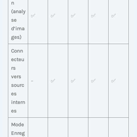
n
(analy
✅
✅
✅
✅
✅
se
d’ima
ges)
Conn
ecteu
rs
vers
–
✅
✅
✅
✅
sourc
es
intern
es
Mode
Enreg