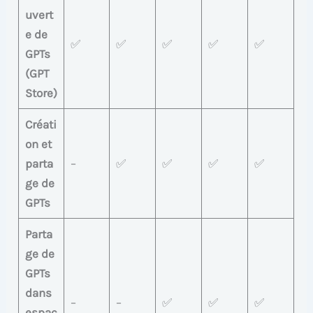
uvert
e de
✅
✅
✅
✅
✅
GPTs
(GPT
Store)
Créati
on et
parta
–
✅
✅
✅
✅
ge de
GPTs
Parta
ge de
GPTs
dans
–
–
✅
✅
✅
espac