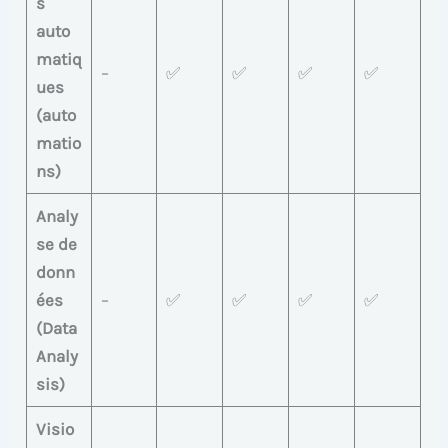
s
auto
matiq
–
✅
✅
✅
✅
ues
(auto
matio
ns)
Analy
se de
donn
ées
–
✅
✅
✅
✅
(Data
Analy
sis)
Visio