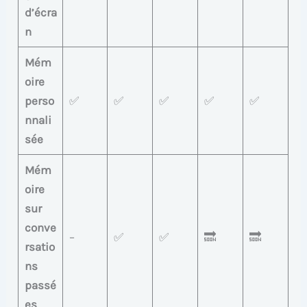
d’écra
n
Mém
oire
perso
✅
✅
✅
✅
✅
nnali
sée
Mém
oire
sur
conve
–
✅
✅
🔜
🔜
rsatio
ns
passé
es