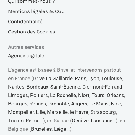
Qui sommes-nous ?
Mentions légales & CGU
Confidentialité
Gestion des Cookies
Autres services
Agence digitale
L’agence est basée à Brive, et intervenons partout
en France (
Brive La Gaillarde
,
Paris
,
Lyon
,
Toulouse
,
Nantes
,
Bordeaux
,
Saint-Étienne
,
Clermont-Ferrand
,
Limoges
,
Poitiers
,
La Rochelle
,
Niort
,
Tours
,
Orléans
,
Bourges
,
Rennes
,
Grenoble
,
Angers
,
Le Mans
,
Nice
,
Montpellier
,
Lille
,
Marseille
,
le Havre
,
Strasbourg
,
Toulon
,
Reims
…), en Suisse (
Genève
,
Lausanne
…), en
Belgique (
Bruxelles
,
Liège
…).