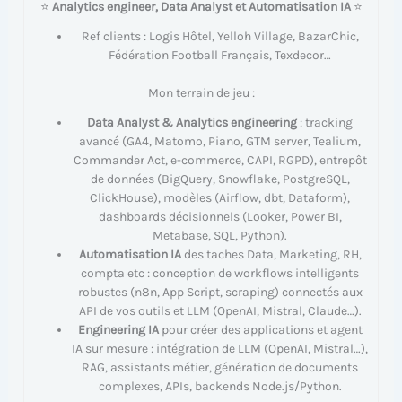
⭐
Analytics engineer, Data Analyst et Automatisation IA
⭐
Ref clients : Logis Hôtel, Yelloh Village, BazarChic,
Fédération Football Français, Texdecor…
Mon terrain de jeu :
Data Analyst & Analytics engineering
: tracking
avancé (GA4, Matomo, Piano, GTM server, Tealium,
Commander Act, e-commerce, CAPI, RGPD), entrepôt
de données (BigQuery, Snowflake, PostgreSQL,
ClickHouse), modèles (Airflow, dbt, Dataform),
dashboards décisionnels (Looker, Power BI,
Metabase, SQL, Python).
Automatisation IA
des taches Data, Marketing, RH,
compta etc : conception de workflows intelligents
robustes (n8n, App Script, scraping) connectés aux
API de vos outils et LLM (OpenAI, Mistral, Claude…).
Engineering IA
pour créer des applications et agent
IA sur mesure : intégration de LLM (OpenAI, Mistral…),
RAG, assistants métier, génération de documents
complexes, APIs, backends Node.js/Python.