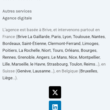
Autres services
Agence digitale
L’agence est basée à Brive, et intervenons partout en
France (
Brive La Gaillarde
,
Paris
,
Lyon
,
Toulouse
,
Nantes
,
Bordeaux
,
Saint-Étienne
,
Clermont-Ferrand
,
Limoges
,
Poitiers
,
La Rochelle
,
Niort
,
Tours
,
Orléans
,
Bourges
,
Rennes
,
Grenoble
,
Angers
,
Le Mans
,
Nice
,
Montpellier
,
Lille
,
Marseille
,
le Havre
,
Strasbourg
,
Toulon
,
Reims
…), en
Suisse (
Genève
,
Lausanne
…), en Belgique (
Bruxelles
,
Liège
…).
X-
Linkedin
Youtube
Facebook
twitter