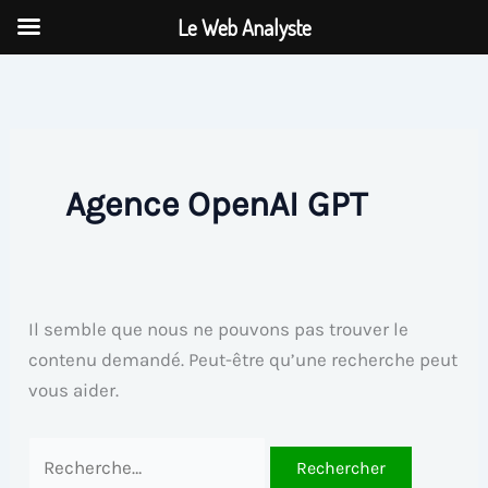
Aller
Le Web Analyste
au
Rechercher :
contenu
Agence OpenAI GPT
Il semble que nous ne pouvons pas trouver le
contenu demandé. Peut-être qu’une recherche peut
vous aider.